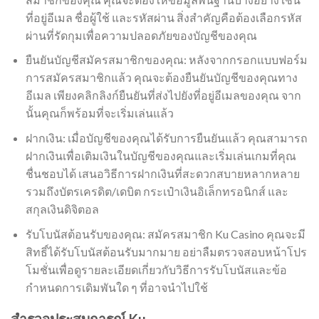
ที่อยู่อีเมล ชื่อผู้ใช้ และรหัสผ่าน สิ่งสำคัญคือต้องเลือกรหัส
ผ่านที่รัดกุมเพื่อความปลอดภัยของบัญชีของคุณ
ยืนยันบัญชีสมัครสมาชิกของคุณ: หลังจากกรอกแบบฟอร์ม
การสมัครสมาชิกแล้ว คุณจะต้องยืนยันบัญชีของคุณทาง
อีเมล เพียงคลิกลิงก์ยืนยันที่ส่งไปยังที่อยู่อีเมลของคุณ จาก
นั้นคุณก็พร้อมที่จะเริ่มเล่นแล้ว
ฝากเงิน: เมื่อบัญชีของคุณได้รับการยืนยันแล้ว คุณสามารถ
ฝากเงินเพื่อเติมเงินในบัญชีของคุณและเริ่มเล่นเกมที่คุณ
ชื่นชอบได้ เสนอวิธีการฝากเงินที่สะดวกสบายหลากหลาย
รวมถึงบัตรเครดิต/เดบิต กระเป๋าเงินอิเล็กทรอนิกส์ และ
สกุลเงินดิจิตอล
รับโบนัสต้อนรับของคุณ: สมัครสมาชิก Ku Casino คุณจะมี
สิทธิ์ได้รับโบนัสต้อนรับมากมาย อย่าลืมตรวจสอบหน้าโปร
โมชั่นเพื่อดูรายละเอียดเกี่ยวกับวิธีการรับโบนัสและข้อ
กำหนดการเดิมพันใด ๆ ที่อาจนำไปใช้
สำรวจประสบการณ์ Ku