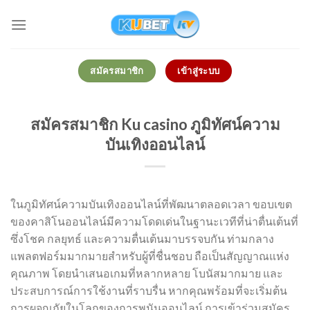
Skip
to
content
สมัครสมาชิก
เข้าสู่ระบบ
สมัครสมาชิก Ku casino ภูมิทัศน์ความ
บันเทิงออนไลน์
ในภูมิทัศน์ความบันเทิงออนไลน์ที่พัฒนาตลอดเวลา ขอบเขต
ของคาสิโนออนไลน์มีความโดดเด่นในฐานะเวทีที่น่าตื่นเต้นที่
ซึ่งโชค กลยุทธ์ และความตื่นเต้นมาบรรจบกัน ท่ามกลาง
แพลตฟอร์มมากมายสำหรับผู้ที่ชื่นชอบ ถือเป็นสัญญาณแห่ง
คุณภาพ โดยนำเสนอเกมที่หลากหลาย โบนัสมากมาย และ
ประสบการณ์การใช้งานที่ราบรื่น หากคุณพร้อมที่จะเริ่มต้น
การผจญภัยในโลกของการพนันออนไลน์ การเข้าร่วมสมัคร