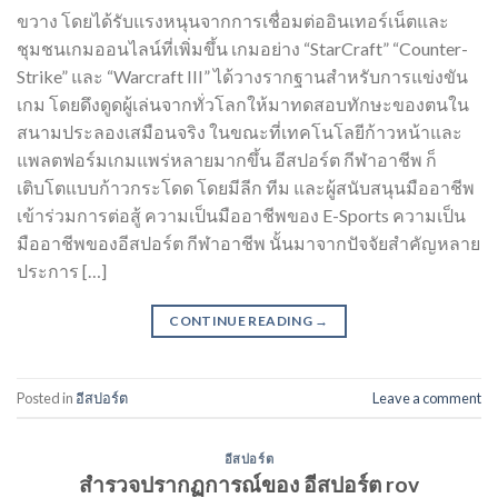
ขวาง โดยได้รับแรงหนุนจากการเชื่อมต่ออินเทอร์เน็ตและ
ชุมชนเกมออนไลน์ที่เพิ่มขึ้น เกมอย่าง “StarCraft” “Counter-
Strike” และ “Warcraft III” ได้วางรากฐานสำหรับการแข่งขัน
เกม โดยดึงดูดผู้เล่นจากทั่วโลกให้มาทดสอบทักษะของตนใน
สนามประลองเสมือนจริง ในขณะที่เทคโนโลยีก้าวหน้าและ
แพลตฟอร์มเกมแพร่หลายมากขึ้น อีสปอร์ต กีฬาอาชีพ ก็
เติบโตแบบก้าวกระโดด โดยมีลีก ทีม และผู้สนับสนุนมืออาชีพ
เข้าร่วมการต่อสู้ ความเป็นมืออาชีพของ E-Sports ความเป็น
มืออาชีพของอีสปอร์ต กีฬาอาชีพ นั้นมาจากปัจจัยสำคัญหลาย
ประการ […]
CONTINUE READING
→
Posted in
อีสปอร์ต
Leave a comment
อีสปอร์ต
สำรวจปรากฏการณ์ของ อีสปอร์ต rov