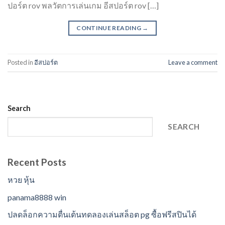
ปอร์ต rov พลวัตการเล่นเกม อีสปอร์ต rov […]
CONTINUE READING
→
Posted in
อีสปอร์ต
Leave a comment
Search
SEARCH
Recent Posts
หวย หุ้น
panama8888 win
ปลดล็อกความตื่นเต้นทดลองเล่นสล็อต pg ซื้อฟรีสปินได้