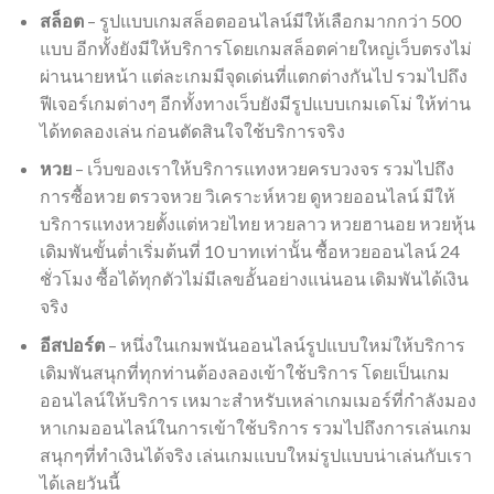
สล็อต
– รูปแบบเกมสล็อตออนไลน์มีให้เลือกมากกว่า 500
แบบ อีกทั้งยังมีให้บริการโดยเกมสล็อตค่ายใหญ่เว็บตรงไม่
ผ่านนายหน้า แต่ละเกมมีจุดเด่นที่แตกต่างกันไป รวมไปถึง
ฟีเจอร์เกมต่างๆ อีกทั้งทางเว็บยังมีรูปแบบเกมเดโม่ ให้ท่าน
ได้ทดลองเล่น ก่อนตัดสินใจใช้บริการจริง
หวย
– เว็บของเราให้บริการแทงหวยครบวงจร รวมไปถึง
การซื้อหวย ตรวจหวย วิเคราะห์หวย ดูหวยออนไลน์ มีให้
บริการแทงหวยตั้งแต่หวยไทย หวยลาว หวยฮานอย หวยหุ้น
เดิมพันขั้นต่ำเริ่มต้นที่ 10 บาทเท่านั้น ซื้อหวยออนไลน์ 24
ชั่วโมง ซื้อได้ทุกตัวไม่มีเลขอั้นอย่างแน่นอน เดิมพันได้เงิน
จริง
อีสปอร์ต
– หนึ่งในเกมพนันออนไลน์รูปแบบใหม่ให้บริการ
เดิมพันสนุกที่ทุกท่านต้องลองเข้าใช้บริการ โดยเป็นเกม
ออนไลน์ให้บริการ เหมาะสำหรับเหล่าเกมเมอร์ที่กำลังมอง
หาเกมออนไลน์ในการเข้าใช้บริการ รวมไปถึงการเล่นเกม
สนุกๆที่ทำเงินได้จริง เล่นเกมแบบใหม่รูปแบบน่าเล่นกับเรา
ได้เลยวันนี้