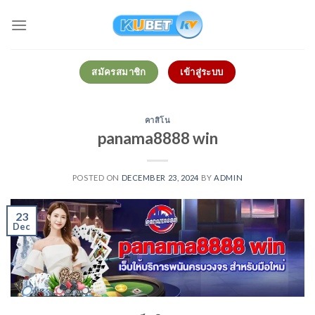
Skip
to
content
สมัครสมาชิก
เข้าสู่ระบบ
คาสิโน
panama8888 win
POSTED ON
DECEMBER 23, 2024
BY
ADMIN
23
Dec