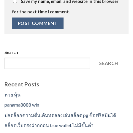
Save my name, email, and website in this browser
for the next time I comment.
Search
SEARCH
Recent Posts
หวย หุ้น
panama8888 win
ปลดล็อกความตื่นเต้นทดลองเล่นสล็อต pg ซื้อฟรีสปินได้
สล็อตเว็บตรงฝากถอน true wallet ไม่มีขั้นต่ำ