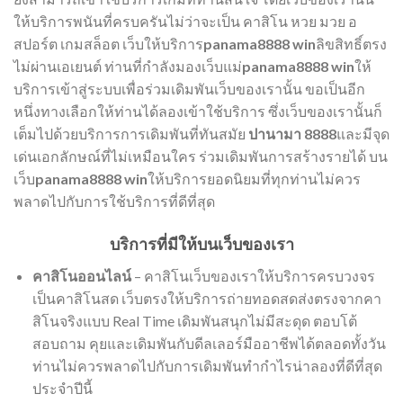
ให้บริการพนันที่ครบครันไม่ว่าจะเป็น คาสิโน หวย มวย อ
สปอร์ต เกมสล็อต เว็บให้บริการ
panama8888 win
ลิขสิทธิ์ตรง
ไม่ผ่านเอเยนต์ ท่านที่กำลังมองเว็บแม่
panama8888 win
ให้
บริการเข้าสู่ระบบเพื่อร่วมเดิมพันเว็บของเรานั้น ขอเป็นอีก
หนึ่งทางเลือกให้ท่านได้ลองเข้าใช้บริการ ซึ่งเว็บของเรานั้นก็
เต็มไปด้วยบริการการเดิมพันที่ทันสมัย
ปานามา 8888
และมีจุด
เด่นเอกลักษณ์ที่ไม่เหมือนใคร ร่วมเดิมพันการสร้างรายได้ บน
เว็บ
panama8888 win
ให้บริการยอดนิยมที่ทุกท่านไม่ควร
พลาดไปกับการใช้บริการที่ดีที่สุด
บริการที่มีให้บนเว็บของเรา
คาสิโนออนไลน์
– คาสิโนเว็บของเราให้บริการครบวงจร
เป็นคาสิโนสด เว็บตรงให้บริการถ่ายทอดสดส่งตรงจากคา
สิโนจริงแบบ Real Time เดิมพันสนุกไม่มีสะดุด ตอบโต้
สอบถาม คุยและเดิมพันกับดีลเลอร์มืออาชีพได้ตลอดทั้งวัน
ท่านไม่ควรพลาดไปกับการเดิมพันทำกำไรน่าลองที่ดีที่สุด
ประจำปีนี้