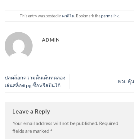
This entry was posted in
คาสิโน
. Bookmark the
permalink
.
ADMIN
ปลดล็อกความตื่นเต้นทดลอง
หวย หุ้น
เล่นสล็อต pg ซื้อฟรีสปินได้
Leave a Reply
Your email address will not be published.
Required
fields are marked
*